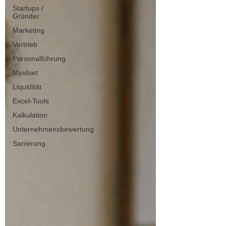
Startups /
Gründer
Marketing
Vertrieb
Personalführung
Mindset
Liquidität
Excel-Tools
Kalkulation
Unternehmensbewertung
Sanierung