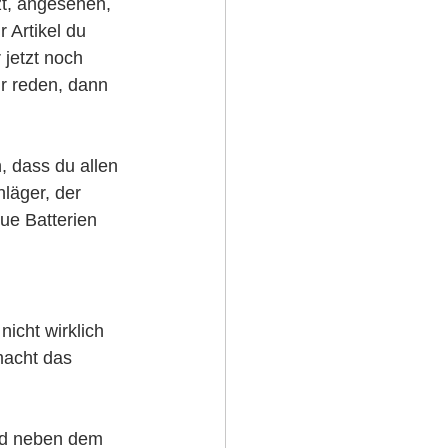
zt, angesehen, 
 Artikel du 
jetzt noch 
ir reden, dann 
 dass du allen 
läger, der 
ue Batterien 
icht wirklich 
macht das 
und neben dem 