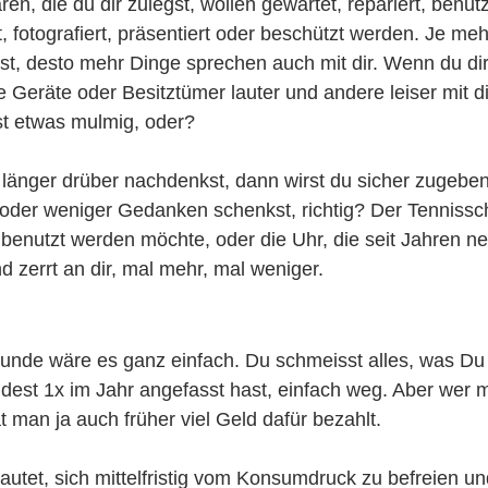
en, die du dir zulegst, wollen gewartet, repariert, benut
, fotografiert, präsentiert oder beschützt werden. Je mehr
st, desto mehr Dinge sprechen auch mit dir. Wenn du dir 
ge Geräte oder Besitztümer lauter und andere leiser mit d
st etwas mulmig, oder?
änger drüber nachdenkst, dann wirst du sicher zugeben,
oder weniger Gedanken schenkst, richtig? Der Tennissch
benutzt werden möchte, oder die Uhr, die seit Jahren ne
und zerrt an dir, mal mehr, mal weniger. 
Grunde wäre es ganz einfach. Du schmeisst alles, was Du n
dest 1x im Jahr angefasst hast, einfach weg. Aber wer 
t man ja auch früher viel Geld dafür bezahlt. 
utet, sich mittelfristig vom Konsumdruck zu befreien 