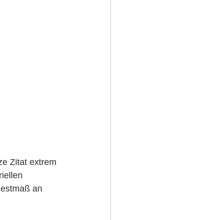
ze Zitat extrem 
iellen 
destmaß an 