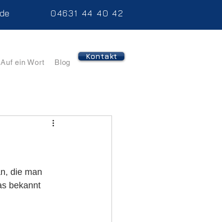
.de
04631 44 40 42
Kontakt
Auf ein Wort
Blog
n, die man 
as bekannt 