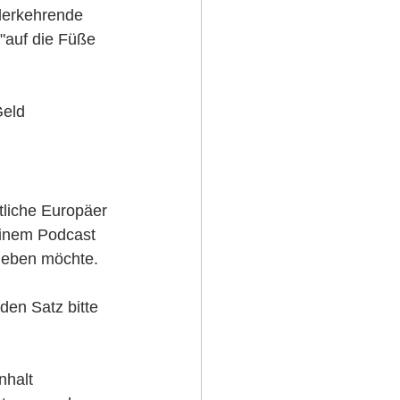
derkehrende 
"auf die Füße 
Geld 
tliche Europäer 
einem Podcast 
tgeben möchte. 
r den Satz bitte 
nhalt 