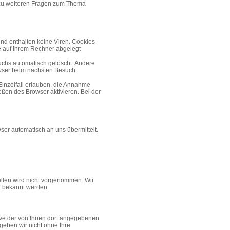
 zu weiteren Fragen zum Thema
nd enthalten keine Viren. Cookies
ie auf Ihrem Rechner abgelegt
chs automatisch gelöscht. Andere
owser beim nächsten Besuch
Einzelfall erlauben, die Annahme
ßen des Browser aktivieren. Bei der
ser automatisch an uns übermittelt.
llen wird nicht vorgenommen. Wir
g bekannt werden.
ive der von Ihnen dort angegebenen
geben wir nicht ohne Ihre