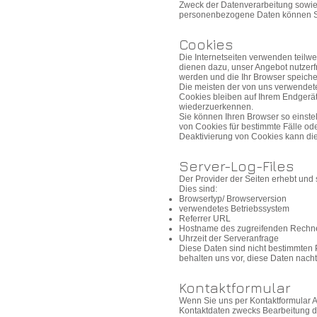
Zweck der Datenverarbeitung sowie
personenbezogene Daten können Si
Cookies
Die Internetseiten verwenden teilw
dienen dazu, unser Angebot nutzerfr
werden und die Ihr Browser speicher
Die meisten der von uns verwendet
Cookies bleiben auf Ihrem Endgerät
wiederzuerkennen.
Sie können Ihren Browser so einste
von Cookies für bestimmte Fälle od
Deaktivierung von Cookies kann die 
Server-Log-Files
Der Provider der Seiten erhebt und 
Dies sind:
Browsertyp/ Browserversion
verwendetes Betriebssystem
Referrer URL
Hostname des zugreifenden Rechn
Uhrzeit der Serveranfrage
Diese Daten sind nicht bestimmten
behalten uns vor, diese Daten nach
Kontaktformular
Wenn Sie uns per Kontaktformular 
Kontaktdaten zwecks Bearbeitung de