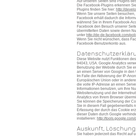
Auf unseren Seiten sind Plugins des
Die Facebook-Plugins erkennen Sie 
Plugins finden Sie hier:
http://deve
Wenn Sie unsere Seiten besuchen, 
Facebook erhält dadurch die Inform
während Sie in Ihrem Facebook-Acco
Facebook den Besuch unserer Seiten
übermittelten Daten sowie deren Nu
unter
http://de-de.facebook.com/pol
Wenn Sie nicht wünschen, dass Fac
Facebook-Benutzerkonto aus.
Datenschutzerkläru
Diese Website nutzt Funktionen des
94043, USA. Google Analytics verwe
Benutzung der Website durch Sie e
an einen Server von Google in den 
Im Falle der Aktivierung der IP-Ano
Europäischen Union oder in andere
die volle IP-Adresse an einen Serve
Informationen benutzen, um Ihre Nu
Websitenutzung und der Internetnu
Analytics von Ihrem Browser übermi
Sie können die Speicherung der Coo
Sie in diesem Fall gegebenenfalls 
Erfassung der durch das Cookie erz
dieser Daten durch Google verhinde
installieren:
http://tools.google.com
Auskunft, Löschung
Sie haben jederzeit das Recht auf