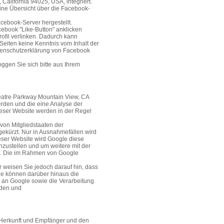
California 94025, USA, integriert.
ine Übersicht über die Facebook-
cebook-Server hergestellt.
cebook "Like-Button" anklicken
ofil verlinken. Dadurch kann
Seiten keine Kenntnis vom Inhalt der
atenschutzerklärung von Facebook
gen Sie sich bitte aus Ihrem
heatre Parkway Mountain View, CA
erden und die eine Analyse der
eser Website werden in der Regel
von Mitgliedstaaten der
ekürzt. Nur in Ausnahmefällen wird
ieser Website wird Google diese
zustellen und um weitere mit der
n. Die im Rahmen von Google
 weisen Sie jedoch darauf hin, dass
Sie können darüber hinaus die
) an Google sowie die Verarbeitung
aden und
n Herkunft und Empfänger und den