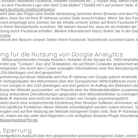
 sozialen Netzwerks Facebook, Anbieter Facebook Inc., 1 Hacker Way, Menlo Park, 
an dem Facebook-Logo oder dem "Like-Button" ("Gefällt mir") auf unserer Seite. E
lopers.facebook.com/docs/plugins/
.
wird über das Plugin eine direkte Verbindung zwischen Ihrem Browser und dem Fa
ation, dass Sie mit Ihrer IP-Adresse unsere Seite besucht haben. Wenn Sie den Fa
unt eingeloggt sind, können Sie die Inhalte unserer Seiten auf Ihrem Facebook-Pr
 Ihrem Benutzerkonto zuordnen. Wir weisen darauf hin, dass wir als Anbieter der 
tzung durch Facebook erhalten. Weitere Informationen hierzu finden Sie in der D
icy.php
.
ebook den Besuch unserer Seiten Ihrem Facebook- Nutzerkonto zuordnen kann, log
ng für die Nutzung von Google Analytics
 Webanalysedienstes Google Analytics. Anbieter ist die Google Inc. 1600 Amphit
ndet sog. "Cookies". Das sind Textdateien, die auf Ihrem Computer gespeichert w
rmöglichen. Die durch den Cookie erzeugten Informationen über Ihre Benutzung di
USA übertragen und dort gespeichert.
nymisierung auf dieser Webseite wird Ihre IP-Adresse von Google jedoch innerhalb 
n Vertragsstaaten des Abkommens über den Europäischen Wirtschaftsraum zuvor g
r von Google in den USA übertragen und dort gekürzt. Im Auftrag des Betreibers d
tzung der Website auszuwerten, um Reports über die Websiteaktivitäten zusammen
tzung verbundene Dienstleistungen gegenüber dem Websitebetreiber zu erbringe
ttelte IP-Adresse wird nicht mit anderen Daten von Google zusammengeführt.
kies durch eine entsprechende Einstellung Ihrer Browser-Software verhindern; wir
nicht sämtliche Funktionen dieser Website vollumfänglich werden nutzen können. 
eugten und auf Ihre Nutzung der Website bezogenen Daten (inkl. Ihrer IP-Adresse
rn, indem sie das unter dem folgenden Link verfügbare Browser-Plugin herunterl
/dlpage/gaoptout?hl=de
, Sperrung
 unentgeltliche Auskunft über Ihre gespeicherten personenbezogenen Daten, dere