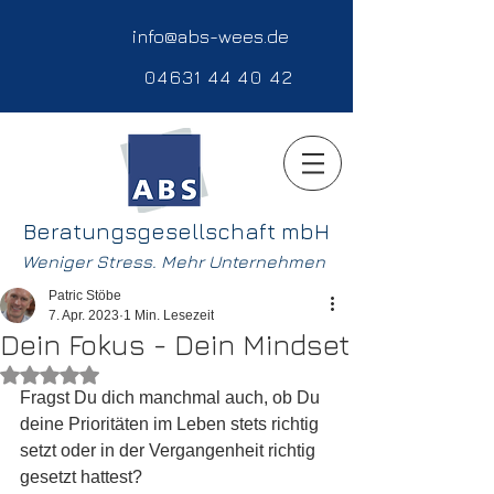
info@abs-wees.de
04631 44 40 42
Beratungsgesellschaft mbH
Weniger Stress. Mehr Unternehmen
Patric Stöbe
7. Apr. 2023
1 Min. Lesezeit
Dein Fokus - Dein Mindset
Mit NaN von 5 Sternen bewertet.
Fragst Du dich manchmal auch, ob Du 
deine Prioritäten im Leben stets richtig 
setzt oder in der Vergangenheit richtig 
gesetzt hattest?