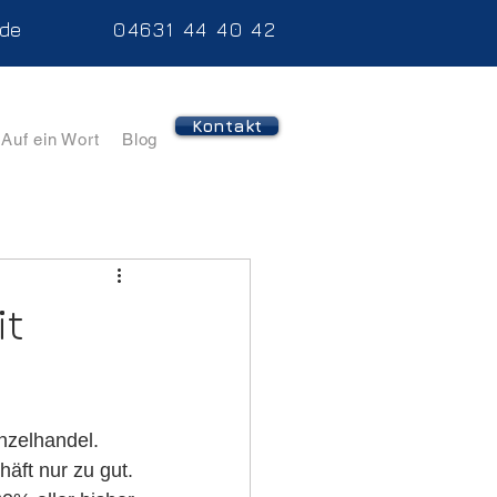
.de
04631 44 40 42
Kontakt
Auf ein Wort
Blog
it
nzelhandel. 
äft nur zu gut. 