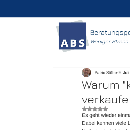
Beratungsg
Weniger Stress
Patric Stöbe
9. Jul
Warum "k
verkaufe
Mit NaN von 5 Ster
Es geht wieder einma
Dabei kennen viele L