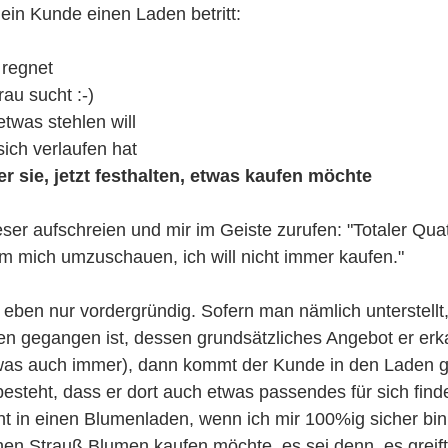
 ein Kunde einen Laden betritt:
 regnet
rau sucht :-)
etwas stehlen will
sich verlaufen hat
er sie, jetzt festhalten, etwas kaufen möchte
eser aufschreien und mir im Geiste zurufen: "Totaler Qua
m mich umzuschauen, ich will nicht immer kaufen."
 eben nur vordergründig. Sofern man nämlich unterstellt
n gegangen ist, dessen grundsätzliches Angebot er erka
was auch immer), dann kommt der Kunde in den Laden g
besteht, dass er dort auch etwas passendes für sich find
ht in einen Blumenladen, wenn ich mir 100%ig sicher bin,
en Strauß Blumen kaufen möchte, es sei denn, es greift 