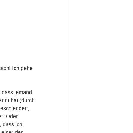
tsch! Ich gehe 
, dass jemand 
nnt hat (durch 
eschlendert, 
et. Oder 
 dass ich 
einer der 