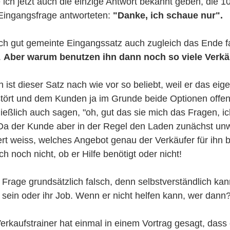
 ich jetzt auch die einzige Antwort bekannt geben, die 10
Eingangsfrage antworteten: 
"Danke, ich schaue nur". 
lich gut gemeinte Eingangssatz auch zugleich das Ende fa
 
Aber warum benutzen ihn dann noch so viele Verkä
ist dieser Satz nach wie vor so beliebt, weil er das eig
tört und dem Kunden ja im Grunde beide Optionen offen 
ießlich auch sagen, "oh, gut das sie mich das Fragen, i
Da der Kunde aber in der Regel den Laden zunächst unwi
iert weiss, welches Angebot genau der Verkäufer für ihn be
ch noch nicht, ob er Hilfe benötigt oder nicht! 
 Frage grundsätzlich falsch, denn selbstverständlich kan
t sein oder ihr Job. Wenn er nicht helfen kann, wer dann
erkaufstrainer hat einmal in einem Vortrag gesagt, dass 