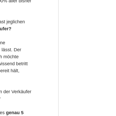
0% aller bisher 
st jeglichen 
ufer?
ene 
lässt. Der 
ch möchte 
ssend betritt 
reit hält, 
n der Verkäufer 
?
es 
genau 5 