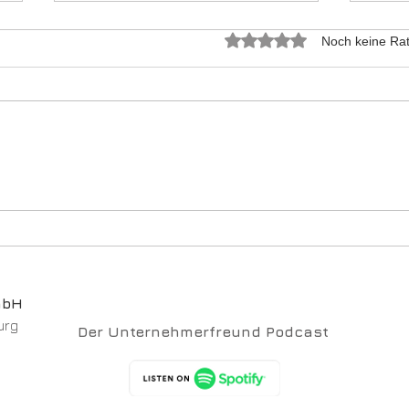
Mit 0 von 5 Sternen bewer
Noch keine Rat
Die 
Privatentnahmen sind deine
Achillesferse
mbH
urg
Der Unternehmerfreund Podcast