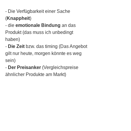
- Die Verfügbarkeit einer Sache 
(
Knappheit
)
- die 
emotionale Bindung
 an das 
Produkt (das muss ich unbedingt 
haben)
- 
Die Zeit
 bzw. das timing (Das Angebot 
gilt nur heute, morgen könnte es weg 
sein)
- 
Der Preisanker
 (Vergleichspreise 
ähnlicher Produkte am Markt)
Diesen Blog kannst Du Dir auch in 
meinem 
Unternehmer Freund Podcast 
in Folge 86
 anhören. Solltest Du 
Fragen zum heutigen Thema oder rund 
um das Thema 
Unternehmerentwicklung, Vertrieb und 
Marketing haben, schreib mir an 