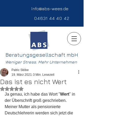
info@abs-wees.de
04631 44 40 42
Beratungsgesellschaft mbH
Weniger Stress. Mehr Unternehmen
Patric Stöbe
19. März 2021
3 Min. Lesezeit
Das ist es nicht Wert
Mit NaN von 5 Sternen bewertet.
Ja genau, ich habe das Wort "
Wert
" in 
der Überschrift groß geschrieben. 
Meiner Mutter als pensionierte 
Deutschlehrerin werden sich jetzt die 