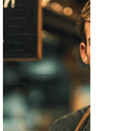
Startups /
Gründer
Marketing
Vertrieb
Personalführung
Mindset
Liquidität
Excel-Tools
Kalkulation
Unternehmensbewertung
Sanierung