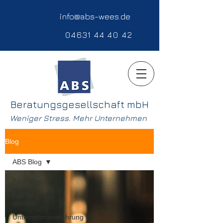
info@abs-wees.de
04631 44 40 42
Beratungsgesellschaft mbH
Weniger Stress. Mehr Unternehmen
Blog
ABS Blog
ABS Blog
Gut zu
wissen
Unternehmensführung