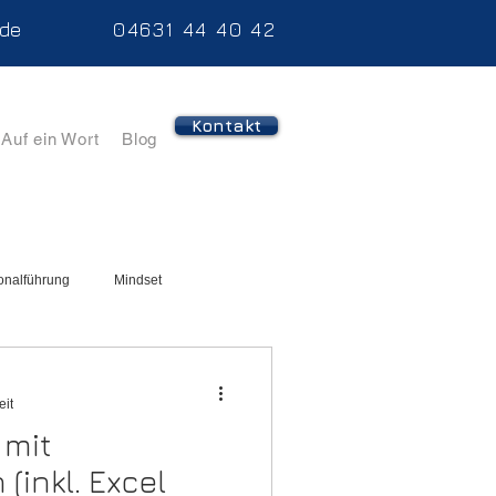
.de
04631 44 40 42
Kontakt
Auf ein Wort
Blog
onalführung
Mindset
eit
 mit
(inkl. Excel