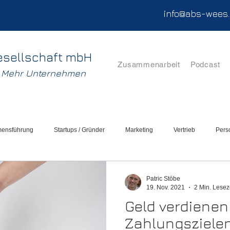
info@abs-wees
esellschaft mbH
Zusammenarbeit
Podcast
. Mehr Unternehmen
mensführung
Startups / Gründer
Marketing
Vertrieb
Pers
lation
Unternehmensbewertung
Sanierung
Patric Stöbe
19. Nov. 2021
2 Min. Lesez
Geld verdienen
Zahlungszielen 