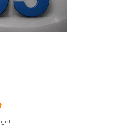
t
dget