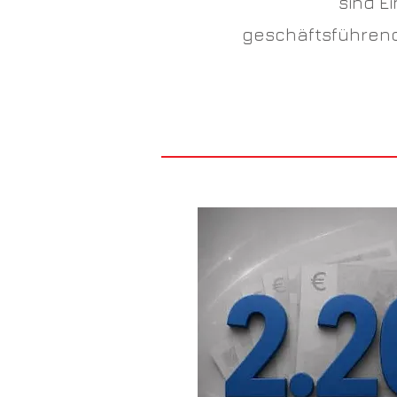
sind E
geschäftsführend