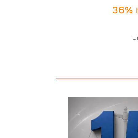
36% 
U