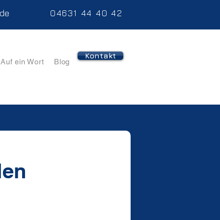
.de
04631 44 40 42
Kontakt
Auf ein Wort
Blog
len