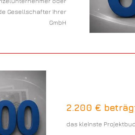
inzelunternehmer oder
e Gesellschafter ihrer
GmbH
2.200 € beträg
das kleinste Projektbu