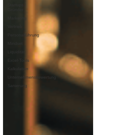
Startups /
Gründer
Marketing
Vertrieb
Personalführung
Mindset
Liquidität
Excel-Tools
Kalkulation
Unternehmensbewertung
Sanierung