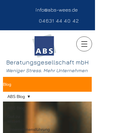
info@abs-wees.de
04631 44 40 42
Beratungsgesellschaft mbH
Weniger Stress. Mehr Unternehmen
Blog
ABS Blog
ABS Blog
Gut zu
wissen
Unternehmensführung