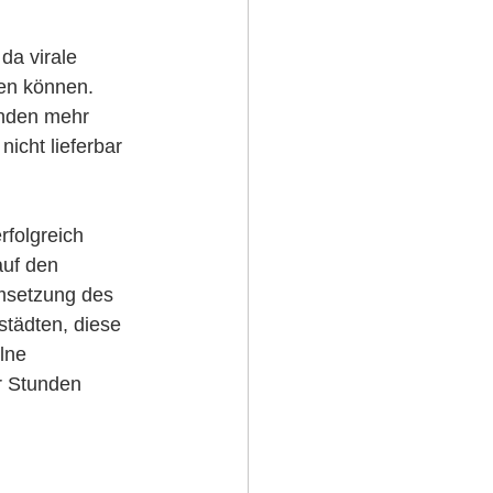
da virale 
en können. 
unden mehr 
icht lieferbar 
rfolgreich 
auf den 
msetzung des 
städten, diese 
lne 
r Stunden 