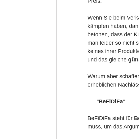
Preis. 
Wenn Sie beim Verka
kämpfen haben, dann 
betonen, dass der Ku
man leider so nicht 
keines ihrer Produkt
und das gleiche 
gün
Warum aber schaffen 
erheblichen Nachläss
      "
BeFiDiFa
".
BeFiDiFa steht für 
B
muss, um das Argum