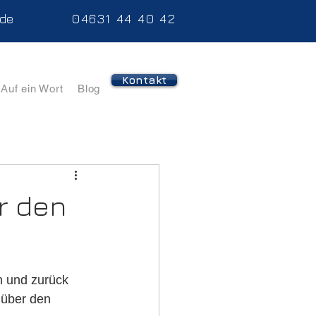
.de
04631 44 40 42
Kontakt
Auf ein Wort
Blog
r den
 und zurück 
 über den 