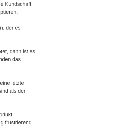
die Kundschaft 
tieren.  
in, der es 
tet, dann ist es 
unden das 
ine letzte 
sind als der 
odukt 
g frustrierend 