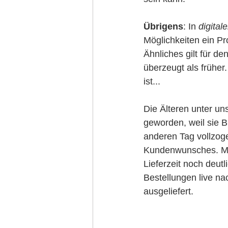
Übrigens
: In 
digital
Möglichkeiten ein Pr
Ähnliches gilt für de
überzeugt als früher.
ist...
Die Älteren unter uns
geworden, weil sie B
anderen Tag vollzog
Kundenwunsches. Mi
Lieferzeit noch deut
Bestellungen live n
ausgeliefert.