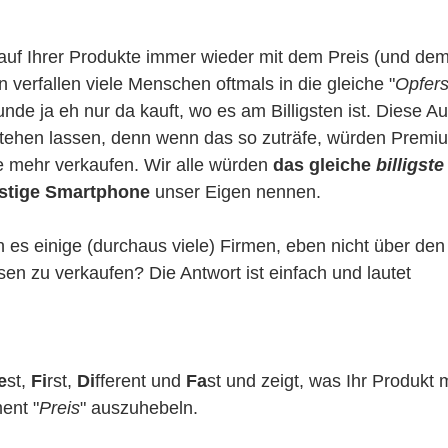
uf Ihrer Produkte immer wieder mit dem Preis (und de
verfallen viele Menschen oftmals in die gleiche "
Opfers
nde ja eh nur da kauft, wo es am Billigsten ist. Diese 
stehen lassen, denn wenn das so zuträfe, würden Premiu
e mehr verkaufen. Wir alle würden 
das gleiche 
billigste
stige Smartphone
 unser Eigen nennen. 
es einige (durchaus viele) Firmen, eben nicht über den 
en zu verkaufen? Die Antwort ist einfach und lautet 
e
st, 
Fi
rst, 
Di
fferent und 
Fa
st und zeigt, was Ihr Produkt 
ent "
Preis
" auszuhebeln. 