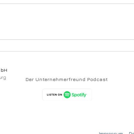
Die 
Privatentnahmen sind deine
Achillesferse
mbH
urg
Der Unternehmerfreund Podcast
Impressum
Da