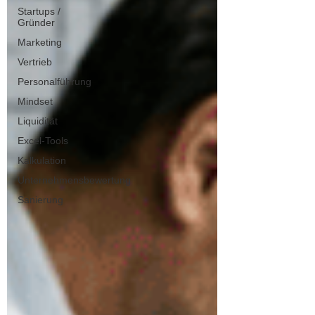
Startups /
Gründer
Marketing
Vertrieb
Personalführung
Mindset
Liquidität
Excel-Tools
Kalkulation
Unternehmensbewertung
Sanierung