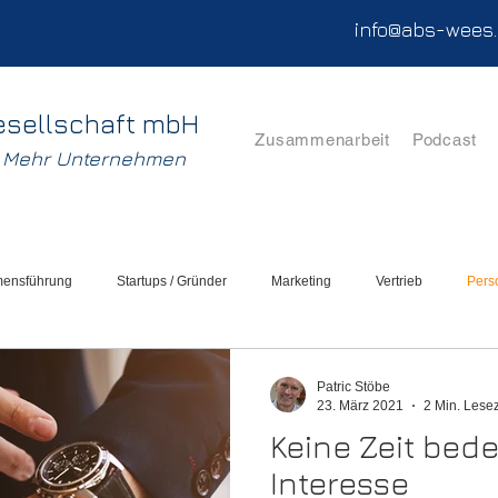
info@abs-wees
esellschaft mbH
Zusammenarbeit
Podcast
. Mehr Unternehmen
mensführung
Startups / Gründer
Marketing
Vertrieb
Pers
lation
Unternehmensbewertung
Sanierung
Patric Stöbe
23. März 2021
2 Min. Lesez
Keine Zeit bede
Interesse