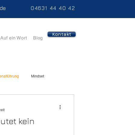
.de
04631 44 40 42
Kontakt
Auf ein Wort
Blog
onalführung
Mindset
eit
utet kein